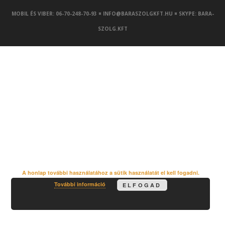
MOBIL ÉS VIBER: 06-70-248-70-93 ¤ INFO@BARASZOLGKFT.HU ¤ SKYPE: BARA-
SZOLG.KFT
A honlap további használatához a sütik használatát el kell fogadni.
További információ
ELFOGAD